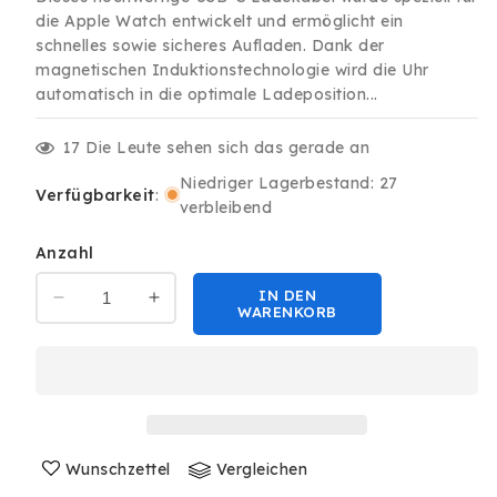
die Apple Watch entwickelt und ermöglicht ein
schnelles sowie sicheres Aufladen. Dank der
magnetischen Induktionstechnologie wird die Uhr
automatisch in die optimale Ladeposition...
17
Die Leute sehen sich das gerade an
Niedriger Lagerbestand: 27
Verfügbarkeit
:
verbleibend
Anzahl
IN DEN
Verringere
Erhöhe
WARENKORB
die
die
Menge
Menge
für
für
USB-
USB-
C
C
Apple
Apple
Watch
Wunschzettel
Watch
Vergleichen
4
4