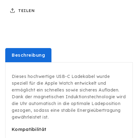
5
5
TEILEN
6
6
7
7
8
8
9
9
10
10
SE
SE
Magnet
Magnet
Beschreibung
Ladekabel
Ladekabel
Charger
Charger
Ladegerät
Ladegerät
Dieses hochwertige USB-C Ladekabel wurde
Netzteil
Netzteil
speziell für die Apple Watch entwickelt und
ermöglicht ein schnelles sowie sicheres Aufladen.
Dank der magnetischen Induktionstechnologie wird
die Uhr automatisch in die optimale Ladeposition
gezogen, sodass eine stabile Energieübertragung
gewährleistet ist.
Kompatibilität