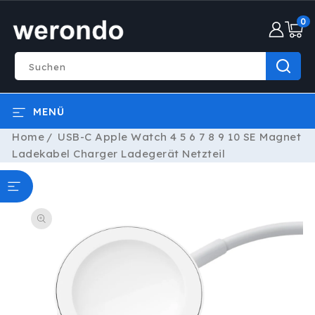
DIREKT
0
ZUM
0
INHALT
Artike
Suchen
MENÜ
Home
USB-C Apple Watch 4 5 6 7 8 9 10 SE Magnet
Ladekabel Charger Ladegerät Netzteil
ODUKTINFORMATIONEN
RINGEN