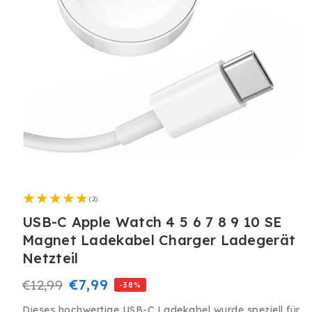
Medien
1
2
in
(2)
Bewertungen
Modal
insgesamt
USB-C Apple Watch 4 5 6 7 8 9 10 SE
öffnen
Magnet Ladekabel Charger Ladegerät
Netzteil
Normaler
Verkaufspreis
€7,99
€12,99
-38%
Preis
Dieses hochwertige USB-C Ladekabel wurde speziell für