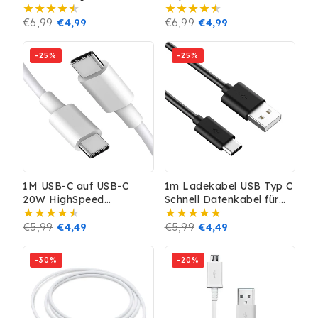
Zertifiziert] für iPhone
Nylon Datenkabel
iPad AirPods
Normaler
€6,99
Verkaufspreis
€4,99
MacBook Typ-C 60W
Normaler
€6,99
Verkaufspreis
€4,99
Preis
Preis
-25%
-25%
1M USB-C auf USB-C
1m Ladekabel USB Typ C
20W HighSpeed
Schnell Datenkabel für
Ladekabel Datenkabel
Samsung Huawei Handy
5A weiss
Normaler
€5,99
Verkaufspreis
€4,49
Schnellladekabel Schwarz
Normaler
€5,99
Verkaufspreis
€4,49
Preis
Preis
-30%
-20%