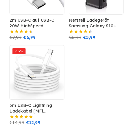
2m USB-C auf USB-C
Netzteil Ladegerät
20W HighSpeed
Samsung Galaxy S10+
Ladekabel Datenkabel
S20 S21 S22 Plus Note 10
5A weiss
Normaler
€7,99
Verkaufspreis
€6,99
Schwarz
Normaler
€6,99
Verkaufspreis
€5,99
Preis
Preis
-13%
3m USB-C Lightning
Ladekabel [MFi
Zertifiziert] für iPhone
iPad AirPods
Normaler
€14,99
Verkaufspreis
€12,99
Preis