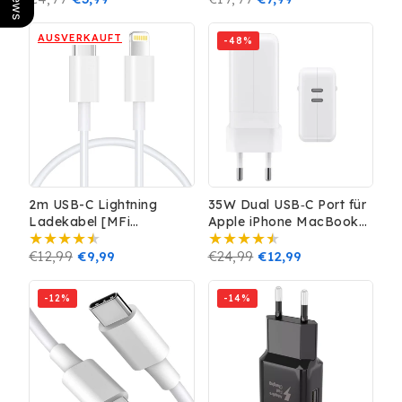
AirPods
Preis
Preis
AUSVERKAUFT
-48%
2m USB-C Lightning
35W Dual USB‑C Port für
Ladekabel [MFi
Apple iPhone MacBook
Zertifiziert] für iPhone
Power Adapter
iPad AirPods
Normaler
€12,99
Verkaufspreis
€9,99
Ladegerät Netzteil
Normaler
€24,99
Verkaufspreis
€12,99
Preis
Preis
-12%
-14%