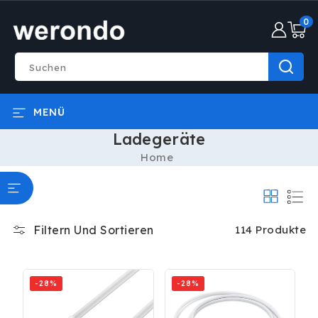
DIREKT
0
ZUM
0
INHALT
Artike
Suchen
MENÜ
Ladegeräte
Home
Filtern Und Sortieren
114 Produkte
-28%
-28%