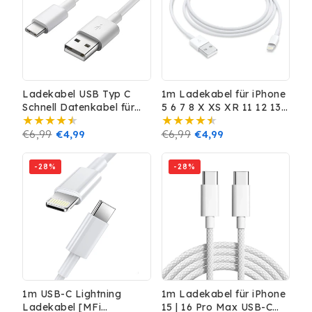
Ladekabel USB Typ C
1m Ladekabel für iPhone
Schnell Datenkabel für
5 6 7 8 X XS XR 11 12 13
Samsung Huawei Handy
14 Plus Pro Max Daten 8-
Schnellladekabel
Normaler
€6,99
Verkaufspreis
€4,99
Pin
Normaler
€6,99
Verkaufspreis
€4,99
Preis
Preis
-28%
-28%
1m USB-C Lightning
1m Ladekabel für iPhone
Ladekabel [MFi
15 | 16 Pro Max USB-C