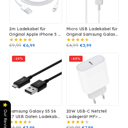
2m Ladekabel für
Micro USB Ladekabel für
Original Apple iPhone 5 6
Original Samsung Galaxy
7 8 X XS XR 11 12 13 14
S5 S6 S7 Daten Huawei
Plus Pro Max
Normaler
€9,99
Verkaufspreis
€6,99
PS4 XBOX weiss
Normaler
€4,99
Verkaufspreis
€3,99
Preis
Preis
-20%
-60%
Samsung Galaxy S5 S6
20W USB-C Netzteil
Our Reviews
S7 USB Daten Ladekabel
Ladegerät MFi-
Schnellladegerät Kabel
Zertifiziert für iPhone 14
Normaler
€4,99
Verkaufspreis
€3,99
13 12 11 Pro Max iPad
Normaler
€19,99
Verkaufspreis
€7,99