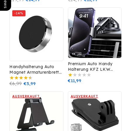
Samsung Galaxy Google
Preis
Preis
-14%
Premium Auto Handy
Handyhalterung Auto
Halterung KFZ LKW
Magnet Armaturenbrett
Smartphone Halter
KFZ Universal
Armaturenbrett Front
Normaler
€11,99
Smartphone Halter Silber
Normaler
€6,99
Verkaufspreis
€5,99
Scheibe
Preis
Preis
AUSVERKAUFT
AUSVERKAUFT