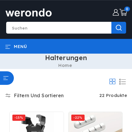
DIREKT
0
ZUM
0
INHALT
Artike
Suchen
MENÜ
Halterungen
Home
Filtern Und Sortieren
22 Produkte
-15%
-22%