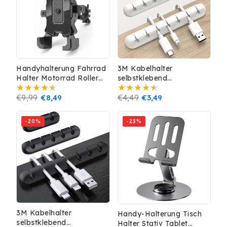
Handyhalterung Fahrrad
3M Kabelhalter
Halter Motorrad Roller
selbstklebend
Lenker 360° Smartphone
Kabelhalterung Manager
5.5'-7.0' Zoll
Normaler
€9,99
Verkaufspreis
€8,49
Kabel Organizer Clip
Normaler
€4,49
Verkaufspreis
€3,49
weiss
Preis
Preis
-20%
-23%
3M Kabelhalter
Handy-Halterung Tisch
selbstklebend
Halter Stativ Tablet