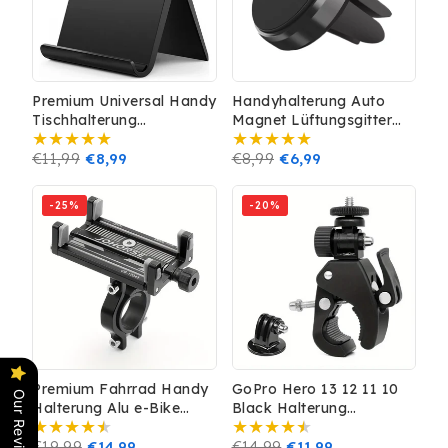
Premium Universal Handy
Handyhalterung Auto
Tischhalterung
Magnet Lüftungsgitter
Smartphone Halter
KFZ Smartphone Halter
Tablet iPhone iPad
Normaler
€11,99
Verkaufspreis
€8,99
Universal Rund
Normaler
€8,99
Verkaufspreis
€6,99
Preis
Preis
-25%
-20%
Premium Fahrrad Handy
GoPro Hero 13 12 11 10
Our Reviews
Halterung Alu e-Bike
Black Halterung
Halter Smartphone
Motorrad Fahrrad Lenker
Universal iPhone
Normaler
€19,99
Verkaufspreis
€14,99
Action Kamera DJI
Normaler
€14,99
Verkaufspreis
€11,99