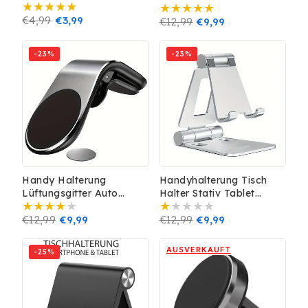
Kabelhalterung Manager
Halterung Smartphone
Kabel Organizer Clip
Normaler
€4,99
Verkaufspreis
€3,99
Ständer iPhone
Normaler
€12,99
Verkaufspreis
€9,99
schwarz
Preis
Preis
-23%
-23%
Handy Halterung
Handyhalterung Tisch
Lüftungsgitter Auto
Halter Stativ Tablet
Universal Magnet Handy
Halterung Smartphone
Halter Smartphone KFZ
Normaler
€12,99
Verkaufspreis
€9,99
Ständer Silber
Normaler
€12,99
Verkaufspreis
€9,99
Preis
Preis
AUSVERKAUFT
-25%