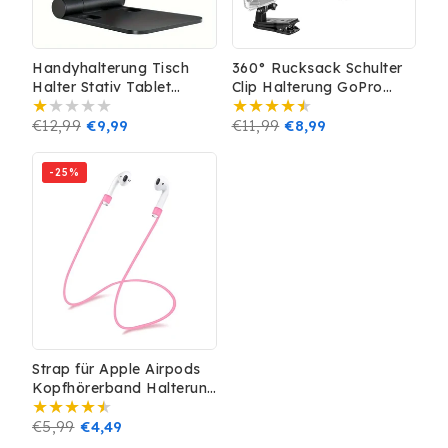
Handyhalterung Tisch
360° Rucksack Schulter
Halter Stativ Tablet
Clip Halterung GoPro
Halterung Smartphone
Hero 8 9 10 11 12 13
Ständer Schwarz
Normaler
€12,99
Verkaufspreis
€9,99
Black Klemme Kamera
Normaler
€11,99
Verkaufspreis
€8,99
Mount
Preis
Preis
-25%
Strap für Apple Airpods
Kopfhörerband Halterung
Halteband Silikon 0,5m
Halsband Pink
Normaler
€5,99
Verkaufspreis
€4,49