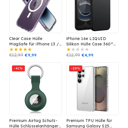
Clear Case Hülle
iPhone 16e LIQUID
MagSafe für iPhone 13 /
Silikon Hülle Case 360°
14 Schutz Handy Magnet
Schutz Bumper MagSafe
Normaler
€12,99
Verkaufspreis
€9,99
TPU Kamera Schutz
Normaler
€12,99
Verkaufspreis
€4,99
Schwarz
Preis
Preis
-41%
-20%
Premium Airtag Schutz-
Premium TPU Hülle für
Hülle Schlüsselanhänger
Samsung Galaxy S25