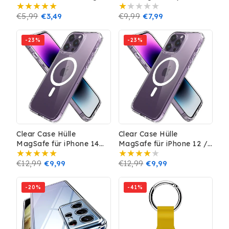
TPU Silikon Case Cover
Ultra Silikon Transparent
GPS Tracker Dunkelgrün
Normaler
€5,99
Verkaufspreis
€3,49
Case Tasche
Normaler
€9,99
Verkaufspreis
€7,99
Preis
Preis
-23%
-23%
Clear Case Hülle
Clear Case Hülle
MagSafe für iPhone 14
MagSafe für iPhone 12 /
Pro Schutz Handy
12 Pro Schutz Handy
Magnet
Normaler
€12,99
Verkaufspreis
€9,99
Magnet
Normaler
€12,99
Verkaufspreis
€9,99
Preis
Preis
-20%
-41%