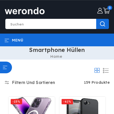
DIREKT
0
ZUM
0
INHALT
Artike
Suchen
MENÜ
Smartphone Hüllen
Home
Filtern Und Sortieren
159 Produkte
-23%
-61%