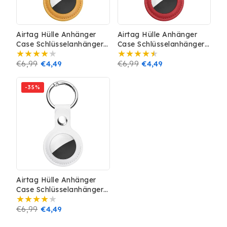
Airtag Hülle Anhänger
Airtag Hülle Anhänger
Case Schlüsselanhänger
Case Schlüsselanhänger
Leder Optik Cover Gelb
Leder Optik Cover Rot
Normaler
€6,99
Verkaufspreis
€4,49
Normaler
€6,99
Verkaufspreis
€4,49
Preis
Preis
-35%
Airtag Hülle Anhänger
Case Schlüsselanhänger
Leder Optik Cover Weiss
Normaler
€6,99
Verkaufspreis
€4,49
Preis