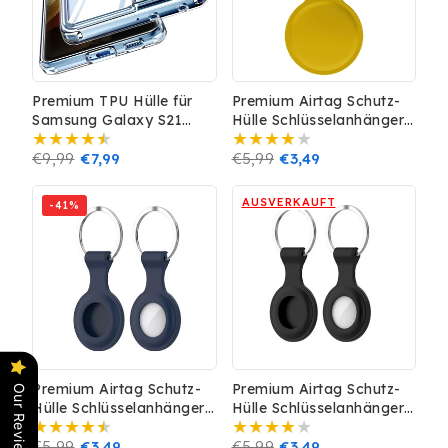
Premium TPU Hülle für
Premium Airtag Schutz-
Samsung Galaxy S21
Hülle Schlüsselanhänger
Ultra Silikon Transparent
TPU Silikon Case Cover
Case Tasche
Normaler
€9,99
Verkaufspreis
€7,99
GPS Tracker Gelb
Normaler
€5,99
Verkaufspreis
€3,49
Preis
Preis
AUSVERKAUFT
-41%
Premium Airtag Schutz-
Premium Airtag Schutz-
Our Reviews
Hülle Schlüsselanhänger
Hülle Schlüsselanhänger
TPU Silikon Case Cover
TPU Silikon Case Cover
GPS Tracker Navy
Normaler
€5,99
Verkaufspreis
€3,49
GPS Tracker Schwarz
Normaler
€5,99
Verkaufspreis
€3,49