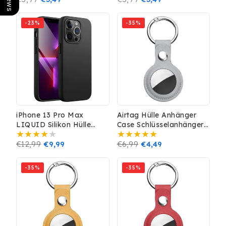
Preis
Preis
-23%
-35%
iPhone 13 Pro Max
Airtag Hülle Anhänger
LIQUID Silikon Hülle
Case Schlüsselanhänger
Case 360° Schutz
Leder Optik Cover Grau
Bumper MagSafe
Normaler
€12,99
Verkaufspreis
€9,99
Normaler
€6,99
Verkaufspreis
€4,49
Schwarz
Preis
Preis
-35%
-35%