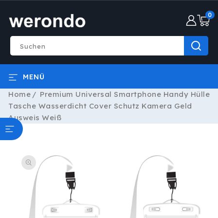
DIREKT
0
ZUM
0
INHALT
Artike
Suchen
MENÜ
Home
Premium Universal Smartphone Handy Hülle
Tasche Wasserdicht Cover Schutz Kamera Geld
Ausweis Weiß
ODUKTINFORMATIONEN
RINGEN