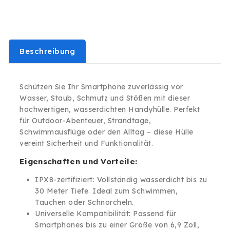
Schutz
Schutz
Kamera
Kamera
Geld
Geld
Ausweis
Ausweis
Weiß
Weiß
Beschreibung
Schützen Sie Ihr Smartphone zuverlässig vor
Wasser, Staub, Schmutz und Stößen mit dieser
hochwertigen, wasserdichten Handyhülle. Perfekt
für Outdoor-Abenteuer, Strandtage,
Schwimmausflüge oder den Alltag – diese Hülle
vereint Sicherheit und Funktionalität.
Eigenschaften und Vorteile:
IPX8-zertifiziert: Vollständig wasserdicht bis zu
30 Meter Tiefe. Ideal zum Schwimmen,
Tauchen oder Schnorcheln.
Universelle Kompatibilität: Passend für
Smartphones bis zu einer Größe von 6,9 Zoll,