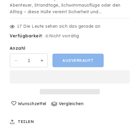
Abenteuer, Strandtage, Schwimmausflüge oder den
Alltag – diese Hülle vereint Sicherheit und...
17
Die Leute sehen sich das gerade an
Verfügbarkeit
:
Nicht vorrätig
Anzahl
AUSVERKAUFT
Verringere
Erhöhe
die
die
Menge
Menge
für
für
Premium
Premium
Universal
Universal
Smartphone
Smartphone
Wunschzettel
Vergleichen
Handy
Handy
Hülle
Hülle
Tasche
Tasche
TEILEN
Wasserdicht
Wasserdicht
Cover
Cover