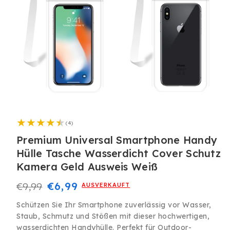
Medien
1
4
in
(4)
Bewertungen
Modal
insgesamt
Premium Universal Smartphone Handy
öffnen
Hülle Tasche Wasserdicht Cover Schutz
Kamera Geld Ausweis Weiß
Normaler
Verkaufspreis
€6,99
€9,99
AUSVERKAUFT
Preis
Schützen Sie Ihr Smartphone zuverlässig vor Wasser,
Staub, Schmutz und Stößen mit dieser hochwertigen,
wasserdichten Handyhülle. Perfekt für Outdoor-