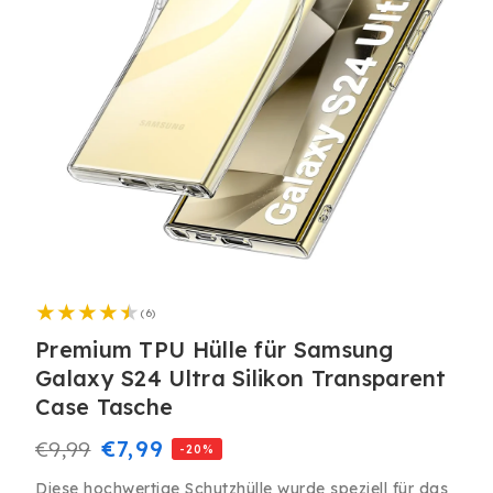
Medien
1
6
in
(6)
Bewertungen
Modal
insgesamt
Premium TPU Hülle für Samsung
öffnen
Galaxy S24 Ultra Silikon Transparent
Case Tasche
Normaler
Verkaufspreis
€7,99
€9,99
-20%
Preis
Diese hochwertige Schutzhülle wurde speziell für das