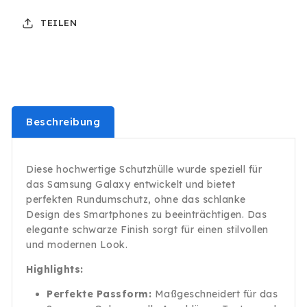
Galaxy
Galaxy
TEILEN
S24
S24
Ultra
Ultra
Silikon
Silikon
Transparent
Transparent
Case
Case
Tasche
Tasche
Beschreibung
Diese hochwertige Schutzhülle wurde speziell für
das Samsung Galaxy entwickelt und bietet
perfekten Rundumschutz, ohne das schlanke
Design des Smartphones zu beeinträchtigen. Das
elegante schwarze Finish sorgt für einen stilvollen
und modernen Look.
Highlights:
Perfekte Passform:
Maßgeschneidert für das