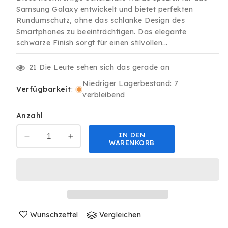
Samsung Galaxy entwickelt und bietet perfekten
Rundumschutz, ohne das schlanke Design des
Smartphones zu beeinträchtigen. Das elegante
schwarze Finish sorgt für einen stilvollen...
21
Die Leute sehen sich das gerade an
Niedriger Lagerbestand: 7
Verfügbarkeit
:
verbleibend
Anzahl
IN DEN
Verringere
Erhöhe
WARENKORB
die
die
Menge
Menge
für
für
Premium
Premium
TPU
TPU
Hülle
Hülle
für
Wunschzettel
für
Vergleichen
Samsung
Samsung