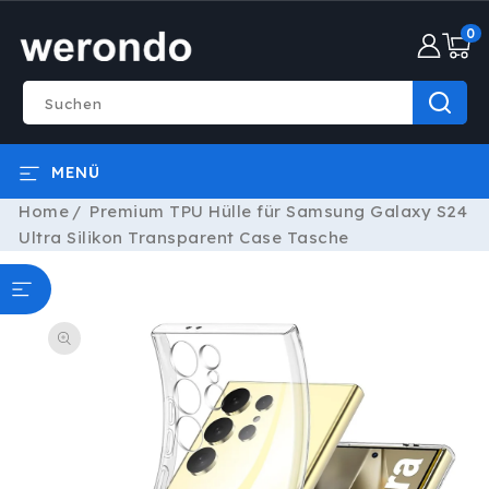
DIREKT
0
ZUM
0
INHALT
Artike
Suchen
MENÜ
Home
Premium TPU Hülle für Samsung Galaxy S24
Ultra Silikon Transparent Case Tasche
ODUKTINFORMATIONEN
RINGEN