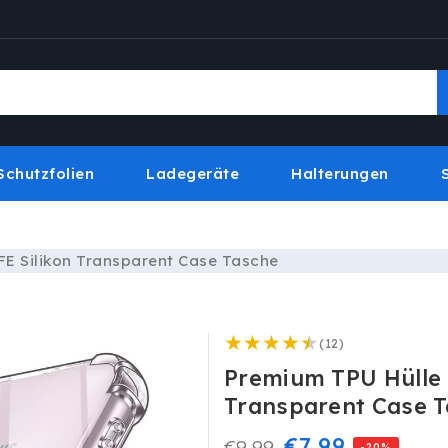
Schutzfolien
Ladegeräte
Halterungen
FE Silikon Transparent Case Tasche
12
(12)
Bewertungen
Premium TPU Hülle 
insgesamt
Transparent Case 
Normaler
Verkaufsprei
€7,99
€9,99
-20%