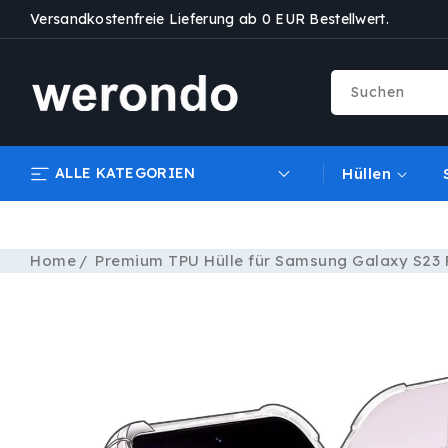
DIREKT
Versandkostenfreie Lieferung ab 0 EUR Bestellwert.
ZUM
INHALT
Suchen
ALLE KATEGORIEN
Hüllen
Home
Premium TPU Hülle für Samsung Galaxy S23 
ZU
PRODUKTINFORMATIONEN
SPRINGEN