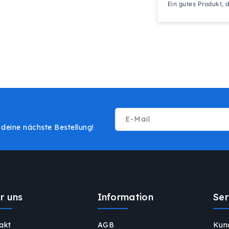
Ein gutes Produkt, 
E-Mail
deine nächste Bestellung!
r uns
Information
Ser
akt
AGB
Kun