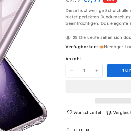
Preis
Diese hochwertige Schutzhülle 
bietet perfekten Rundumschutz
beeinträchtigen. Das elegante sc
28
Die Leute sehen sich da
Verfügbarkeit
:
Niedriger La
Anzahl
IN 
Verringere
Erhöhe
die
die
Menge
Menge
für
für
Premium
Premium
TPU
TPU
Hülle
Hülle
Wunschzettel
Vergleic
für
für
Samsung
Samsung
Galaxy
Galaxy
TEILEN