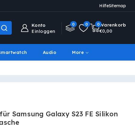
Hilfe
Sitemap
0
0
0
0
Warenkorb
Konto
Artikel
€0,00
Einloggen
Smartwatch
Audio
More
Deal Des Tages
für Samsung Galaxy S23 FE Silikon
Tasche
s