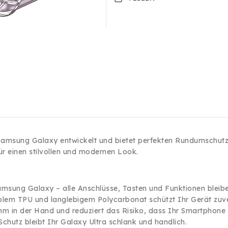
S23
S23
FE
FE
Silikon
Silikon
Transparent
Transparent
Case
Case
Tasche
Tasche
s Samsung Galaxy entwickelt und bietet perfekten Rundumschu
ür einen stilvollen und modernen Look.
sung Galaxy – alle Anschlüsse, Tasten und Funktionen bleiben
lem TPU und langlebigem Polycarbonat schützt Ihr Gerät zuver
hm in der Hand und reduziert das Risiko, dass Ihr Smartphone 
chutz bleibt Ihr Galaxy
Ultra schlank und handlich.