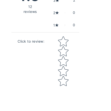
2
3
12
reviews
0
2
0
1
Star rating
Click to review
: