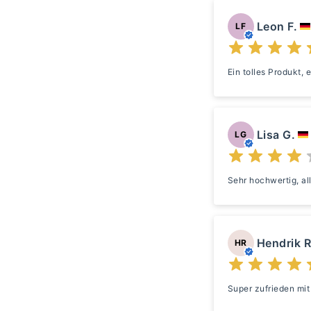
Leon F.
LF
Ein tolles Produkt,
Lisa G.
LG
Sehr hochwertig, al
Hendrik R
HR
Super zufrieden mit