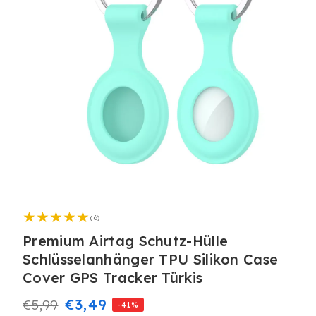
Medien
1
6
in
(6)
Bewertungen
Modal
insgesamt
Premium Airtag Schutz-Hülle
öffnen
Schlüsselanhänger TPU Silikon Case
Cover GPS Tracker Türkis
Normaler
Verkaufspreis
€3,49
€5,99
-41%