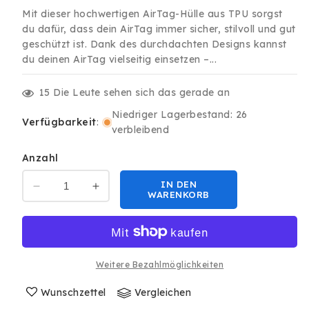
Preis
Mit dieser hochwertigen AirTag-Hülle aus TPU sorgst
du dafür, dass dein AirTag immer sicher, stilvoll und gut
geschützt ist. Dank des durchdachten Designs kannst
du deinen AirTag vielseitig einsetzen –...
15
Die Leute sehen sich das gerade an
Niedriger Lagerbestand: 26
Verfügbarkeit
:
verbleibend
Anzahl
IN DEN
Verringere
Erhöhe
WARENKORB
die
die
Menge
Menge
für
für
Premium
Premium
Airtag
Airtag
Weitere Bezahlmöglichkeiten
Schutz-
Schutz-
Hülle
Wunschzettel
Hülle
Vergleichen
Schlüsselanhänger
Schlüsselanhänger