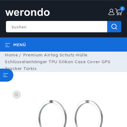
DIREKT
0
ZUM
0
INHALT
Artike
Suchen
MENÜ
Home
Premium Airtag Schutz-Hülle
Schlüsselanhänger TPU Silikon Case Cover GPS
Tracker Türkis
ODUKTINFORMATIONEN
RINGEN