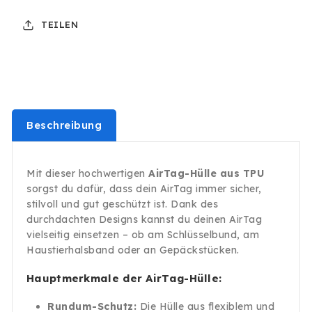
TPU
TPU
TEILEN
Silikon
Silikon
Case
Case
Cover
Cover
GPS
GPS
Tracker
Tracker
Türkis
Türkis
Beschreibung
Mit dieser hochwertigen
AirTag-Hülle aus TPU
sorgst du dafür, dass dein AirTag immer sicher,
stilvoll und gut geschützt ist. Dank des
durchdachten Designs kannst du deinen AirTag
vielseitig einsetzen – ob am Schlüsselbund, am
Haustierhalsband oder an Gepäckstücken.
Hauptmerkmale der AirTag-Hülle:
Rundum-Schutz:
Die Hülle aus flexiblem und