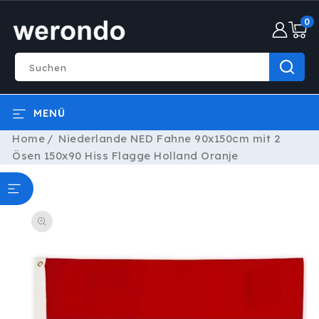
DIREKT
0
ZUM
0
INHALT
Artike
Suchen
MENÜ
Home
Niederlande NED Fahne 90x150cm mit 2
Ösen 150x90 Hiss Flagge Holland Oranje
ODUKTINFORMATIONEN
RINGEN