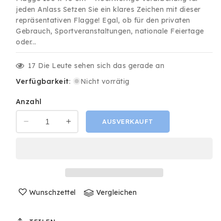
jeden Anlass Setzen Sie ein klares Zeichen mit dieser
repräsentativen Flagge! Egal, ob für den privaten
Gebrauch, Sportveranstaltungen, nationale Feiertage
oder...
17
Die Leute sehen sich das gerade an
Verfügbarkeit
:
Nicht vorrätig
Anzahl
AUSVERKAUFT
Verringere
Erhöhe
die
die
Menge
Menge
für
für
Niederlande
Niederlande
NED
NED
Fahne
Fahne
Wunschzettel
Vergleichen
90x150cm
90x150cm
mit
mit
2
2