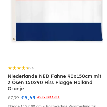
Medien
1
2
in
(2)
Bewertungen
Modal
insgesamt
Niederlande NED Fahne 90x150cm mit
öffnen
2 Ösen 150x90 Hiss Flagge Holland
Oranje
Normaler
Verkaufspreis
€5,69
€7,99
AUSVERKAUFT
Preis
Flagge 150 x 90 cm – Hochwertige Verarbeitung für