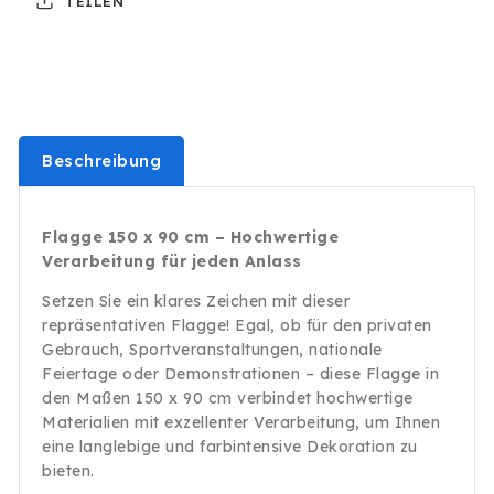
TEILEN
Ösen
Ösen
150x90
150x90
Hiss
Hiss
Flagge
Flagge
Holland
Holland
Oranje
Oranje
Beschreibung
Flagge 150 x 90 cm – Hochwertige
Verarbeitung für jeden Anlass
Setzen Sie ein klares Zeichen mit dieser
repräsentativen Flagge! Egal, ob für den privaten
Gebrauch, Sportveranstaltungen, nationale
Feiertage oder Demonstrationen – diese Flagge in
den Maßen 150 x 90 cm verbindet hochwertige
Materialien mit exzellenter Verarbeitung, um Ihnen
eine langlebige und farbintensive Dekoration zu
bieten.