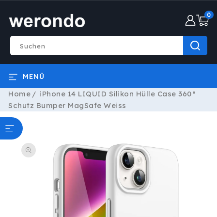
DIREKT
0
ZUM
0
INHALT
Artike
Suchen
MENÜ
Home
iPhone 14 LIQUID Silikon Hülle Case 360°
Schutz Bumper MagSafe Weiss
ODUKTINFORMATIONEN
RINGEN