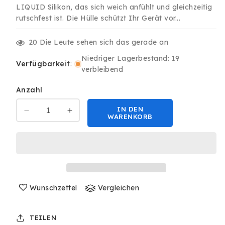
LIQUID Silikon, das sich weich anfühlt und gleichzeitig
rutschfest ist. Die Hülle schützt Ihr Gerät vor...
20
Die Leute sehen sich das gerade an
Niedriger Lagerbestand: 19
Verfügbarkeit
:
verbleibend
Anzahl
IN DEN
Verringere
Erhöhe
WARENKORB
die
die
Menge
Menge
für
für
iPhone
iPhone
14
14
LIQUID
LIQUID
Silikon
Wunschzettel
Silikon
Vergleichen
Hülle
Hülle
Case
Case
TEILEN
360°
360°