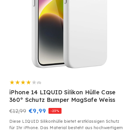
Medien
1
5
in
(5)
Bewertungen
Modal
insgesamt
iPhone 14 LIQUID Silikon Hülle Case
öffnen
360° Schutz Bumper MagSafe Weiss
Normaler
Verkaufspreis
€9,99
€12,99
-23%
Preis
Diese LIQUID Silikonhülle bietet erstklassigen Schutz
für Ihr iPhone. Das Material besteht aus hochwertigem