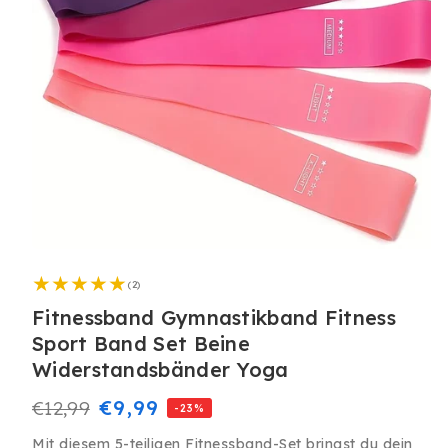
Medien
1
2
in
(2)
Bewertungen
Modal
insgesamt
Fitnessband Gymnastikband Fitness
öffnen
Sport Band Set Beine
Widerstandsbänder Yoga
Normaler
Verkaufspreis
€9,99
€12,99
-23%
Preis
Mit diesem 5-teiligen Fitnessband-Set bringst du dein