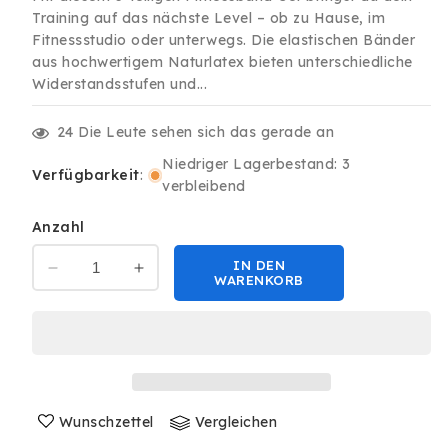
Training auf das nächste Level – ob zu Hause, im
Fitnessstudio oder unterwegs. Die elastischen Bänder
aus hochwertigem Naturlatex bieten unterschiedliche
Widerstandsstufen und...
24
Die Leute sehen sich das gerade an
Niedriger Lagerbestand: 3
Verfügbarkeit
:
verbleibend
Anzahl
IN DEN
Verringere
Erhöhe
WARENKORB
die
die
Menge
Menge
für
für
Fitnessband
Fitnessband
Gymnastikband
Gymnastikband
Fitness
Fitness
Sport
Wunschzettel
Sport
Vergleichen
Band
Band