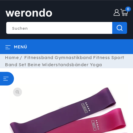
DIREKT
0
ZUM
0
INHALT
Artike
Suchen
MENÜ
Home
Fitnessband Gymnastikband Fitness Sport
Band Set Beine Widerstandsbänder Yoga
ODUKTINFORMATIONEN
RINGEN