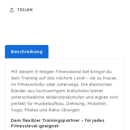
Set
Set
TEILEN
Beine
Beine
Widerstandsbänder
Widerstandsbänder
Yoga
Yoga
Beschreibung
Mit diesem 5-teiligen Fitnessband-Set bringst du
dein Training auf das nächste Level – ob zu Hause,
im Fitnessstudio oder unterwegs. Die elastischen
Bänder aus hochwertigem Naturlatex bieten
unterschiedliche Widerstandsstufen und eignen sich
perfekt für Muskelaufbau, Dehnung, Mobilität,
Yoga, Pilates und Reha-Übungen.
Dein flexibler Trainingspartner – für jedes
Fitnesslevel geeignet