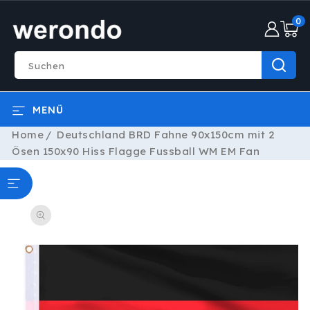
DIREKT
0
ZUM
0
INHALT
Artike
Suchen
MENÜ
Home
Deutschland BRD Fahne 90x150cm mit 2
Ösen 150x90 Hiss Flagge Fussball WM EM Fan
ODUKTINFORMATIONEN
RINGEN