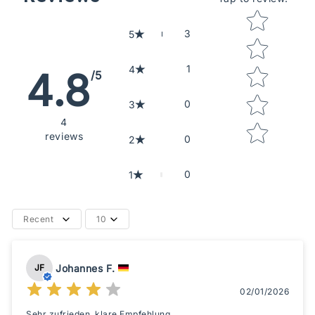
Star rating
3
5
1
4
4.8
/5
0
3
4
reviews
0
2
0
1
Recent
10
Johannes F.
JF
02/01/2026
Sehr zufrieden, klare Empfehlung.