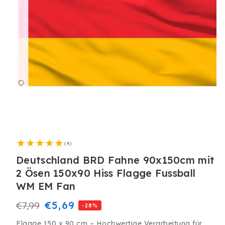
Medien
1
4
in
(4)
Bewertungen
Modal
insgesamt
Deutschland BRD Fahne 90x150cm mit
öffnen
2 Ösen 150x90 Hiss Flagge Fussball
WM EM Fan
Normaler
Verkaufspreis
€5,69
€7,99
-28%
Preis
Flagge 150 x 90 cm – Hochwertige Verarbeitung für