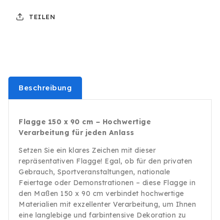
2
2
TEILEN
Ösen
Ösen
150x90
150x90
Hiss
Hiss
Flagge
Flagge
Fussball
Fussball
WM
WM
EM
EM
Beschreibung
Fan
Fan
Flagge 150 x 90 cm – Hochwertige
Verarbeitung für jeden Anlass
Setzen Sie ein klares Zeichen mit dieser
repräsentativen Flagge! Egal, ob für den privaten
Gebrauch, Sportveranstaltungen, nationale
Feiertage oder Demonstrationen – diese Flagge in
den Maßen 150 x 90 cm verbindet hochwertige
Materialien mit exzellenter Verarbeitung, um Ihnen
eine langlebige und farbintensive Dekoration zu