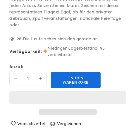
jeden Anlass Setzen Sie ein klares Zeichen mit dieser
repräsentativen Flagge! Egal, ob für den privaten
Gebrauch, Sportveranstaltungen, nationale Feiertage
oder...
28
Die Leute sehen sich das gerade an
Niedriger Lagerbestand: 95
Verfügbarkeit
:
verbleibend
Anzahl
IN DEN
Verringere
Erhöhe
WARENKORB
die
die
Menge
Menge
für
für
Deutschland
Deutschland
BRD
BRD
Fahne
Fahne
90x150cm
Wunschzettel
90x150cm
Vergleichen
mit
mit