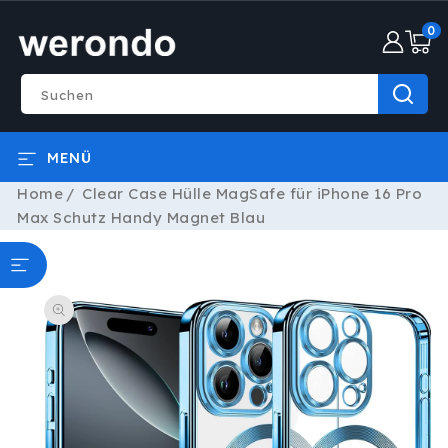
DIREKT
0
ZUM
0
INHALT
Artike
Suchen
MENÜ
Home
Clear Case Hülle MagSafe für iPhone 16 Pro
Max Schutz Handy Magnet Blau
ODUKTINFORMATIONEN
RINGEN