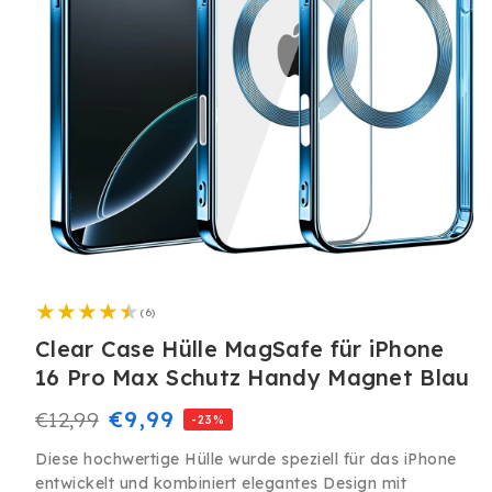
Medien
1
6
in
(6)
Bewertungen
Modal
insgesamt
Clear Case Hülle MagSafe für iPhone
öffnen
16 Pro Max Schutz Handy Magnet Blau
Normaler
Verkaufspreis
€9,99
€12,99
-23%
Preis
Diese hochwertige Hülle wurde speziell für das iPhone
entwickelt und kombiniert elegantes Design mit