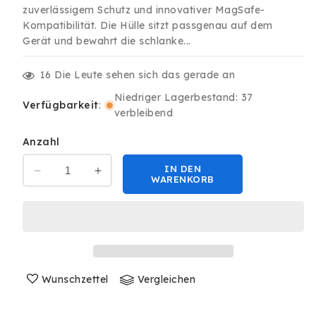
zuverlässigem Schutz und innovativer MagSafe-
Kompatibilität. Die Hülle sitzt passgenau auf dem
Gerät und bewahrt die schlanke...
16
Die Leute sehen sich das gerade an
Niedriger Lagerbestand: 37
Verfügbarkeit
:
verbleibend
Anzahl
IN DEN
Verringere
Erhöhe
WARENKORB
die
die
Menge
Menge
für
für
Clear
Clear
Case
Case
Hülle
Hülle
MagSafe
Wunschzettel
MagSafe
Vergleichen
für
für
iPhone
iPhone