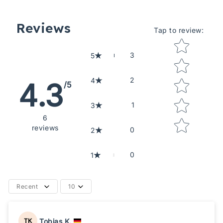
Reviews
Tap to review
:
Star rating
3
5
2
4
4.3
/5
1
3
6
reviews
0
2
0
1
Recent
10
Tobias K.
TK