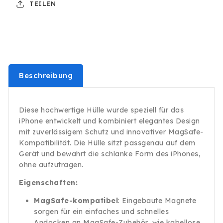
TEILEN
16
16
Pro
Pro
Max
Max
Schutz
Schutz
Handy
Handy
Magnet
Magnet
Blau
Blau
Beschreibung
Diese hochwertige Hülle wurde speziell für das
iPhone entwickelt und kombiniert elegantes Design
mit zuverlässigem Schutz und innovativer MagSafe-
Kompatibilität. Die Hülle sitzt passgenau auf dem
Gerät und bewahrt die schlanke Form des iPhones,
ohne aufzutragen.
Eigenschaften:
MagSafe-kompatibel
: Eingebaute Magnete
sorgen für ein einfaches und schnelles
Andocken an MagSafe-Zubehör, wie kabellose