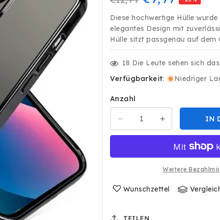
Preis
Diese hochwertige Hülle wurde 
elegantes Design mit zuverläss
Hülle sitzt passgenau auf dem 
18
Die Leute sehen sich da
Verfügbarkeit
:
Niedriger La
Anzahl
IN 
Verringere
Erhöhe
die
die
Menge
Menge
für
für
Clear
Clear
Weitere Bezahlmö
Case
Case
Hülle
Hülle
Wunschzettel
Vergleic
MagSafe
MagSafe
für
für
iPhone
iPhone
TEILEN