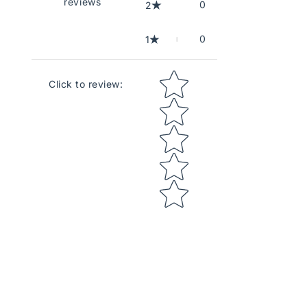
reviews
0
2
0
1
Star rating
Click to review
: