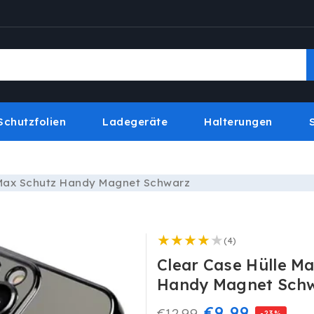
Schutzfolien
Ladegeräte
Halterungen
o Max Schutz Handy Magnet Schwarz
4
(4)
Bewertungen
Clear Case Hülle M
insgesamt
Handy Magnet Sch
Normaler
Verkaufspre
€9,99
€12,99
-23%