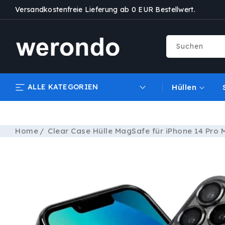
DIREKT
Versandkostenfreie Lieferung ab 0 EUR Bestellwert.
ZUM
INHALT
Suchen
ALLE KATEGORIEN
Hüllen
Home
Clear Case Hülle MagSafe für iPhone 14 Pr
ZU
PRODUKTINFORMATIONEN
SPRINGEN