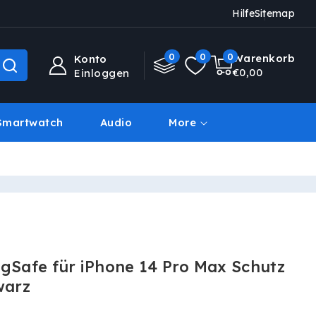
Hilfe
Sitemap
0
0
0
0
Warenkorb
Konto
Artikel
€0,00
Einloggen
Smartwatch
Audio
More
Deal Des Tages
agSafe für iPhone 14 Pro Max Schutz
warz
is