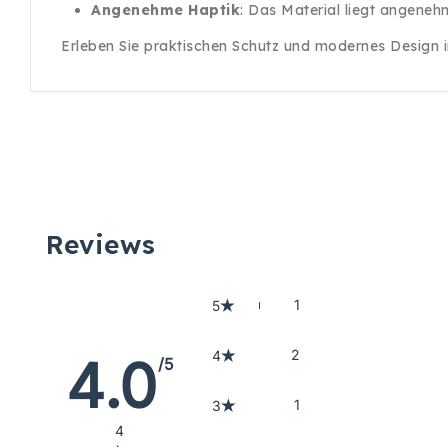
Angenehme Haptik
: Das Material liegt angenehm
Erleben Sie praktischen Schutz und modernes Design in
Reviews
1
5
2
4
4.0
/5
1
3
4