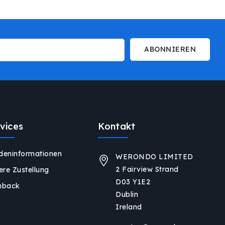
ABONNIEREN
vices
Kontakt
deninformationen
WERONDO LIMITED
2 Fairview Strand
ere Zustellung
D03 Y1E2
hback
Dublin
Ireland