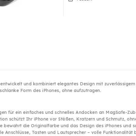
14
14
Pro
Pro
Max
Max
Schutz
Schutz
Handy
Handy
Magnet
Magnet
Schwarz
Schwarz
e entwickelt und kombiniert elegantes Design mit zuverlässigem
 schlanke Form des iPhones, ohne aufzutragen.
gen für ein einfaches und schnelles Andocken an MagSafe-Zub
ion schützt Ihr iPhone vor Stößen, Kratzern und Schmutz, ohn
te bewahrt die Originalfarbe und das Design des iPhones und so
lle Anschlüsse, Tasten und Lautsprecher – volle Funktionalität b