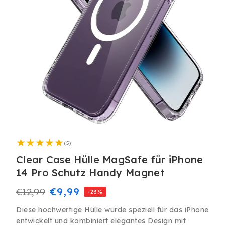
Medien
1
5
in
(5)
Bewertungen
Modal
insgesamt
Clear Case Hülle MagSafe für iPhone
öffnen
14 Pro Schutz Handy Magnet
Normaler
Verkaufspreis
€9,99
€12,99
-23%
Preis
Diese hochwertige Hülle wurde speziell für das iPhone
entwickelt und kombiniert elegantes Design mit