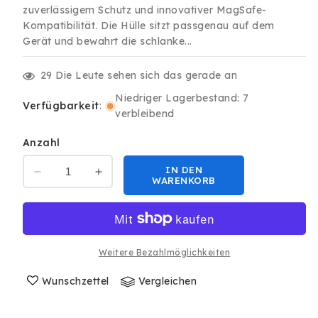
zuverlässigem Schutz und innovativer MagSafe-
Kompatibilität. Die Hülle sitzt passgenau auf dem
Gerät und bewahrt die schlanke...
29
Die Leute sehen sich das gerade an
Niedriger Lagerbestand: 7
Verfügbarkeit
:
verbleibend
Anzahl
IN DEN
Verringere
Erhöhe
WARENKORB
die
die
Menge
Menge
für
für
Clear
Clear
Case
Case
Weitere Bezahlmöglichkeiten
Hülle
Hülle
MagSafe
Wunschzettel
MagSafe
Vergleichen
für
für
iPhone
iPhone