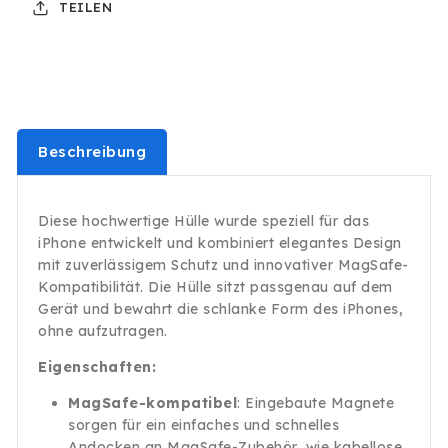
TEILEN
14
14
Pro
Pro
Schutz
Schutz
Handy
Handy
Magnet
Magnet
Beschreibung
Diese hochwertige Hülle wurde speziell für das
iPhone entwickelt und kombiniert elegantes Design
mit zuverlässigem Schutz und innovativer MagSafe-
Kompatibilität. Die Hülle sitzt passgenau auf dem
Gerät und bewahrt die schlanke Form des iPhones,
ohne aufzutragen.
Eigenschaften:
MagSafe-kompatibel
: Eingebaute Magnete
sorgen für ein einfaches und schnelles
Andocken an MagSafe-Zubehör, wie kabellose