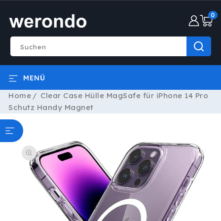
DIREKT
0
ZUM
0
INHALT
Artike
Suchen
MENÜ
Home
Clear Case Hülle MagSafe für iPhone 14 Pro
Schutz Handy Magnet
ODUKTINFORMATIONEN
RINGEN