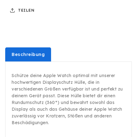
Ultra
Ultra
TEILEN
360°
360°
Displayschutz
Displayschutz
Hülle
Hülle
Glas
Glas
Hardcase
Hardcase
Silber
Silber
42mm
42mm
Beschreibung
Schütze deine Apple Watch optimal mit unserer
hochwertigen Displayschutz Hülle, die in
verschiedenen Größen verfügbar ist und perfekt zu
deinem Gerät passt. Diese Hülle bietet dir einen
Rundumschutz (360°) und bewahrt sowohl das
Display als auch das Gehäuse deiner Apple Watch
zuverlässig vor Kratzern, Stößen und anderen
Beschädigungen.