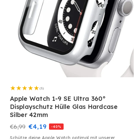
Medien
1
5
in
(5)
Bewertungen
Modal
insgesamt
Apple Watch 1-9 SE Ultra 360°
öffnen
Displayschutz Hülle Glas Hardcase
Silber 42mm
Normaler
Verkaufspreis
€4,19
€6,99
-40%
Preis
Schütze deine Apple Watch optimal mit unserer