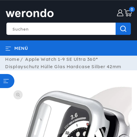
DIREKT
0
ZUM
0
INHALT
Artike
Suchen
MENÜ
Home
Apple Watch 1-9 SE Ultra 360°
Displayschutz Hülle Glas Hardcase Silber 42mm
ODUKTINFORMATIONEN
RINGEN