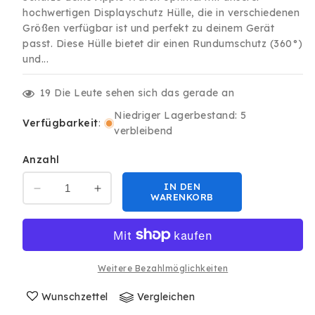
hochwertigen Displayschutz Hülle, die in verschiedenen
Größen verfügbar ist und perfekt zu deinem Gerät
passt. Diese Hülle bietet dir einen Rundumschutz (360°)
und...
19
Die Leute sehen sich das gerade an
Niedriger Lagerbestand: 5
Verfügbarkeit
:
verbleibend
Anzahl
IN DEN
Verringere
Erhöhe
WARENKORB
die
die
Menge
Menge
für
für
Apple
Apple
Watch
Watch
Weitere Bezahlmöglichkeiten
1-
1-
9
Wunschzettel
9
Vergleichen
SE
SE