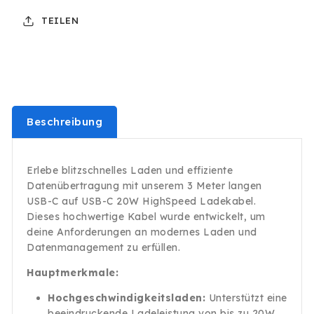
C
C
TEILEN
20W
20W
HighSpeed
HighSpeed
Ladekabel
Ladekabel
Datenkabel
Datenkabel
5A
5A
Schwarz
Schwarz
Beschreibung
Erlebe blitzschnelles Laden und effiziente
Datenübertragung mit unserem 3 Meter langen
USB-C auf USB-C 20W HighSpeed Ladekabel.
Dieses hochwertige Kabel wurde entwickelt, um
deine Anforderungen an modernes Laden und
Datenmanagement zu erfüllen.
Hauptmerkmale:
Hochgeschwindigkeitsladen:
Unterstützt eine
beeindruckende Ladeleistung von bis zu 20W,