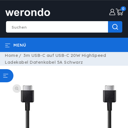
DIREKT
0
ZUM
0
INHALT
Artike
Suchen
MENÜ
Home
3m USB-C auf USB-C 20W HighSpeed
Ladekabel Datenkabel 5A Schwarz
ODUKTINFORMATIONEN
RINGEN