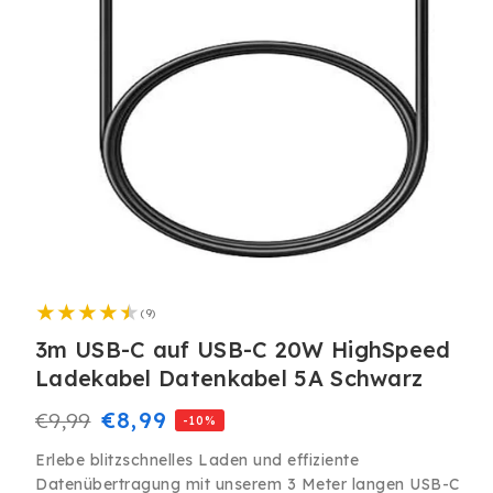
Medien
1
9
in
(9)
Bewertungen
Modal
insgesamt
3m USB-C auf USB-C 20W HighSpeed
öffnen
Ladekabel Datenkabel 5A Schwarz
Normaler
Verkaufspreis
€8,99
€9,99
-10%
Preis
Erlebe blitzschnelles Laden und effiziente
Datenübertragung mit unserem 3 Meter langen USB-C