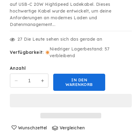
auf USB-C 20W HighSpeed Ladekabel. Dieses
hochwertige Kabel wurde entwickelt, um deine
Anforderungen an modernes Laden und
Datenmanagement...
27
Die Leute sehen sich das gerade an
Niedriger Lagerbestand: 57
Verfügbarkeit
:
verbleibend
Anzahl
IN DEN
Verringere
Erhöhe
WARENKORB
die
die
Menge
Menge
für
für
3m
3m
USB-
USB-
C
C
auf
Wunschzettel
auf
Vergleichen
USB-
USB-