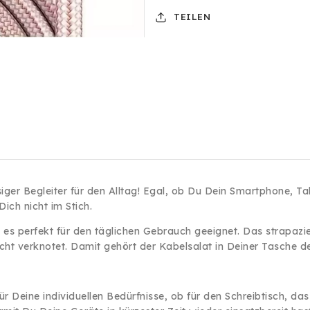
USB-
USB-
TEILEN
C
C
3A
3A
60W
60W
Type
Type
C
C
Datenkabel
Datenkabel
für
für
Samsung
Samsung
Huawei
Huawei
Xiaomi
Xiaomi
Apple
Apple
iPhone
iPhone
ger Begleiter für den Alltag! Egal, ob Du Dein Smartphone, Ta
Rosa
Rosa
ich nicht im Stich.
st es perfekt für den täglichen Gebrauch geeignet. Das strapazi
nicht verknotet. Damit gehört der Kabelsalat in Deiner Tasche d
ür Deine individuellen Bedürfnisse, ob für den Schreibtisch, da