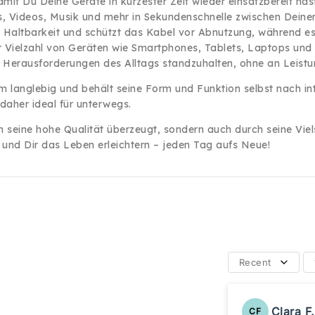
mit Du Deine Geräte in kürzester Zeit wieder einsatzbereit hast
, Videos, Musik und mehr in Sekundenschnelle zwischen Deine
e Haltbarkeit und schützt das Kabel vor Abnutzung, während es gl
er Vielzahl von Geräten wie Smartphones, Tablets, Laptops und
n Herausforderungen des Alltags standzuhalten, ohne an Leistun
em langlebig und behält seine Form und Funktion selbst nach in
daher ideal für unterwegs.
h seine hohe Qualität überzeugt, sondern auch durch seine Viels
 und Dir das Leben erleichtern – jeden Tag aufs Neue!
Recent
Clara F.
CF