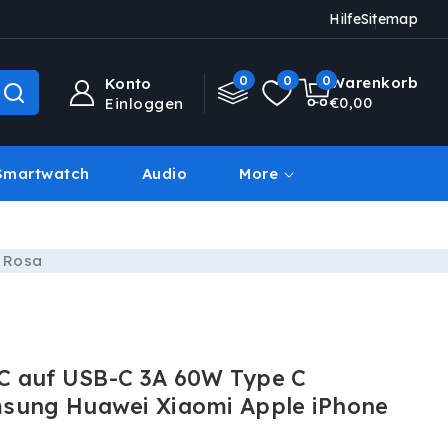
Hilfe
Sitemap
0
0
0
0
Warenkorb
Konto
Artikel
€0,00
Einloggen
Smartwatch
Audio
More
Deal Des Tages
 Rosa
C auf USB-C 3A 60W Type C
msung Huawei Xiaomi Apple iPhone