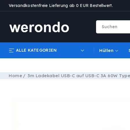
DIREKT
Versandkostenfreie Lieferung ab 0 EUR Bestellwert.
ZUM
INHALT
Suchen
ALLE KATEGORIEN
Hüllen
Home
3m Ladekabel USB-C auf USB-C 3A 60W Type
ZU
PRODUKTINFORMATIONEN
SPRINGEN