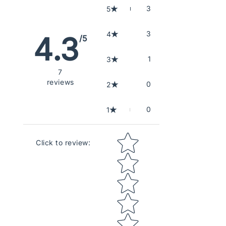
3
5
3
4
4.3
/5
1
3
7
reviews
0
2
0
1
Star rating
Click to review
: