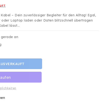
is
UFT
abel – Dein zuverlässiger Begleiter für den Alltag! Egal,
 oder Laptop laden oder Daten blitzschnell übertragen
bel lässt...
s gerade an
g
AUSVERKAUFT
glichkeiten
hen