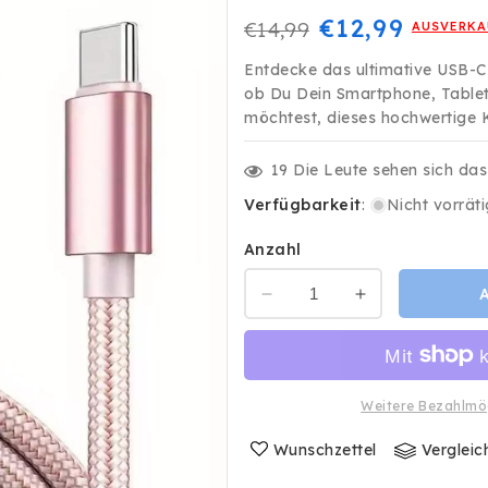
Normaler
Verkaufspre
€12,99
€14,99
AUSVERKA
Preis
Entdecke das ultimative USB-C K
ob Du Dein Smartphone, Tablet
möchtest, dieses hochwertige Ka
19
Die Leute sehen sich da
Verfügbarkeit
:
Nicht vorräti
Anzahl
Verringere
Erhöhe
die
die
Menge
Menge
für
für
3m
3m
Weitere Bezahlmö
Ladekabel
Ladekabel
USB-
USB-
Wunschzettel
Vergleic
C
C
auf
auf