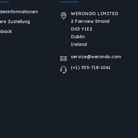
deninformationen
WERONDO LIMITED
2 Fairview Strand
ere Zustellung
D03 Y1E2
hback
Dublin
Ireland
service@werondo.com
(+1) 555-718-1061