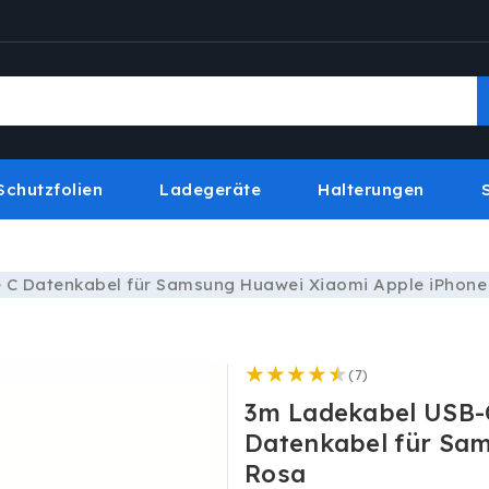
Schutzfolien
Ladegeräte
Halterungen
 C Datenkabel für Samsung Huawei Xiaomi Apple iPhone
7
(7)
Bewertungen
3m Ladekabel USB-
insgesamt
Datenkabel für Sa
Rosa