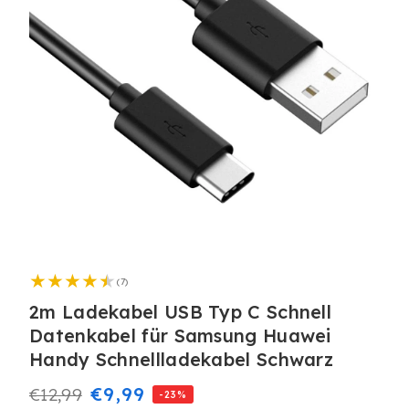
Medien
1
7
in
(7)
Bewertungen
Modal
insgesamt
2m Ladekabel USB Typ C Schnell
öffnen
Datenkabel für Samsung Huawei
Handy Schnellladekabel Schwarz
Normaler
Verkaufspreis
€9,99
€12,99
-23%