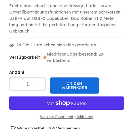
Preis
Erlebe das schnelle und zuverlässige Lade- sowie
Datenübertragungsfunktionen mit unserem schwarzen
USB-A auf USB-C Ladekabel. Das Kabel ist 2 Meter
lang und bietet die perfekte Länge für den täglichen
Gebrauch,...
28
Die Leute sehen sich das gerade an
Niedriger Lagerbestand: 28
Verfügbarkeit
:
verbleibend
Anzahl
IN DEN
Verringere
Erhöhe
WARENKORB
die
die
Menge
Menge
für
für
2m
2m
Ladekabel
Ladekabel
Weitere Bezahlmöglichkeiten
USB
USB
Typ
Wunschzettel
Typ
Vergleichen