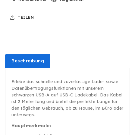
C
C
Schnell
Schnell
TEILEN
Datenkabel
Datenkabel
für
für
Samsung
Samsung
Huawei
Huawei
Handy
Handy
Schnellladekabel
Schnellladekabel
Schwarz
Schwarz
Beschreibung
Erlebe das schnelle und zuverlässige Lade- sowie
Datenübertragungsfunktionen mit unserem
schwarzen USB-A auf USB-C Ladekabel. Das Kabel
ist 2 Meter lang und bietet die perfekte Länge für
den täglichen Gebrauch, ob zu Hause, im Büro oder
unterwegs.
Hauptmerkmale: