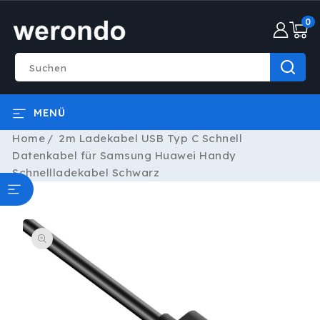
DIREKT
0
ZUM
0
INHALT
Artike
Suchen
MENÜ
Home
2m Ladekabel USB Typ C Schnell
Datenkabel für Samsung Huawei Handy
Schnellladekabel Schwarz
ODUKTINFORMATIONEN
RINGEN