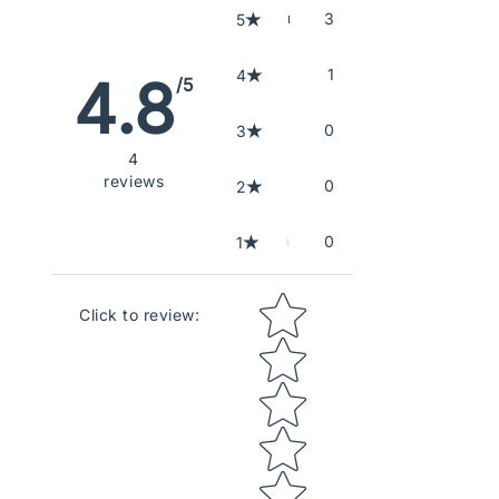
3
5
1
4
4.8
/5
0
3
4
reviews
0
2
0
1
Star rating
Click to review
: