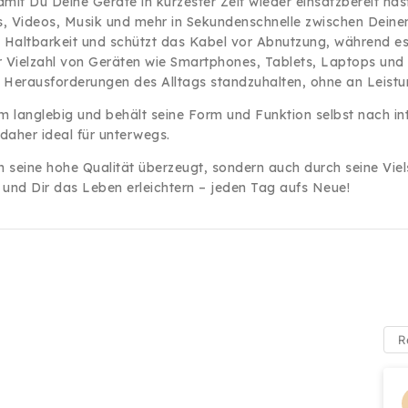
mit Du Deine Geräte in kürzester Zeit wieder einsatzbereit hast
, Videos, Musik und mehr in Sekundenschnelle zwischen Deine
e Haltbarkeit und schützt das Kabel vor Abnutzung, während es gl
er Vielzahl von Geräten wie Smartphones, Tablets, Laptops und
n Herausforderungen des Alltags standzuhalten, ohne an Leistun
em langlebig und behält seine Form und Funktion selbst nach in
daher ideal für unterwegs.
h seine hohe Qualität überzeugt, sondern auch durch seine Viels
 und Dir das Leben erleichtern – jeden Tag aufs Neue!
R