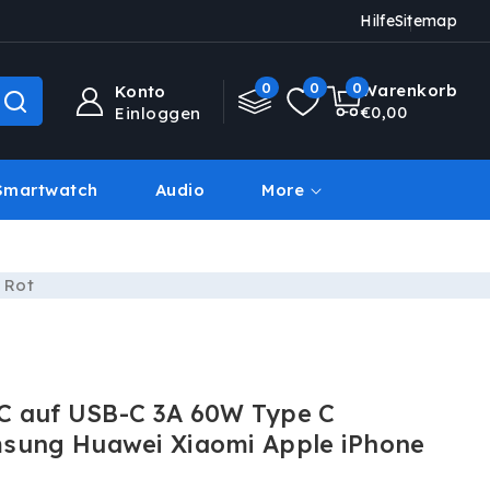
Hilfe
Sitemap
0
0
0
0
Warenkorb
Konto
Artikel
€0,00
Einloggen
Smartwatch
Audio
More
Deal Des Tages
 Rot
C auf USB-C 3A 60W Type C
msung Huawei Xiaomi Apple iPhone