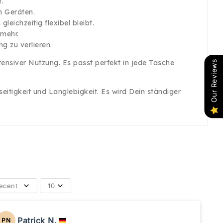
.
n Geräten.
eichzeitig flexibel bleibt.
 mehr.
g zu verlieren.
tensiver Nutzung. Es passt perfekt in jede Tasche
Our Reviews
eitigkeit und Langlebigkeit. Es wird Dein ständiger
ecent
10
Patrick N.
PN