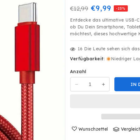
Normaler
Verkaufspre
€9,99
€12,99
-23%
Preis
Entdecke das ultimative USB-C K
ob Du Dein Smartphone, Tablet
möchtest, dieses hochwertige Ka
16
Die Leute sehen sich da
Verfügbarkeit
:
Niedriger La
Anzahl
IN 
Verringere
Erhöhe
die
die
Menge
Menge
für
für
2m
2m
Ladekabel
Ladekabel
USB-
USB-
Wunschzettel
Vergleic
C
C
auf
auf