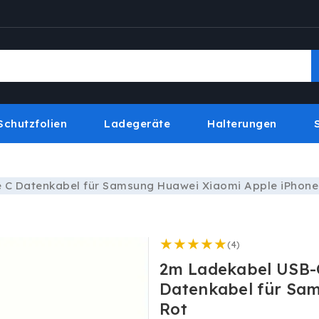
Schutzfolien
Ladegeräte
Halterungen
 C Datenkabel für Samsung Huawei Xiaomi Apple iPhone
4
(4)
Bewertungen
2m Ladekabel USB-
insgesamt
Datenkabel für Sa
Rot