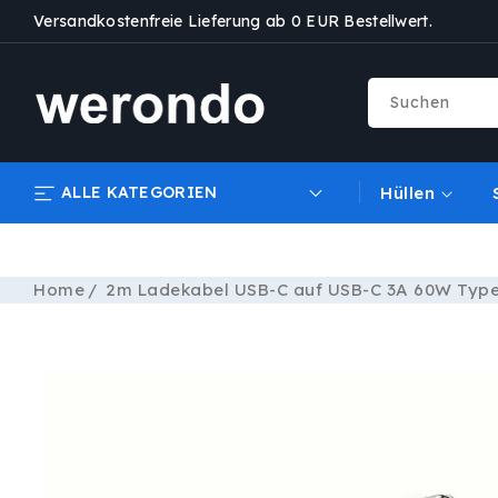
DIREKT
Versandkostenfreie Lieferung ab 0 EUR Bestellwert.
ZUM
INHALT
Suchen
ALLE KATEGORIEN
Hüllen
Home
2m Ladekabel USB-C auf USB-C 3A 60W Type
ZU
PRODUKTINFORMATIONEN
SPRINGEN