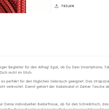
USB-
USB-
TEILEN
C
C
3A
3A
60W
60W
Type
Type
C
C
Datenkabel
Datenkabel
für
für
Samsung
Samsung
Huawei
Huawei
Xiaomi
Xiaomi
Apple
Apple
iPhone
iPhone
ger Begleiter für den Alltag! Egal, ob Du Dein Smartphone, Ta
Rot
Rot
ich nicht im Stich.
st es perfekt für den täglichen Gebrauch geeignet. Das strapazi
nicht verknotet. Damit gehört der Kabelsalat in Deiner Tasche d
ür Deine individuellen Bedürfnisse, ob für den Schreibtisch, da