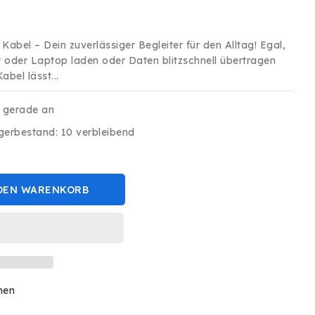
is
abel – Dein zuverlässiger Begleiter für den Alltag! Egal,
 oder Laptop laden oder Daten blitzschnell übertragen
bel lässt...
s gerade an
gerbestand: 10 verbleibend
DEN WARENKORB
hen