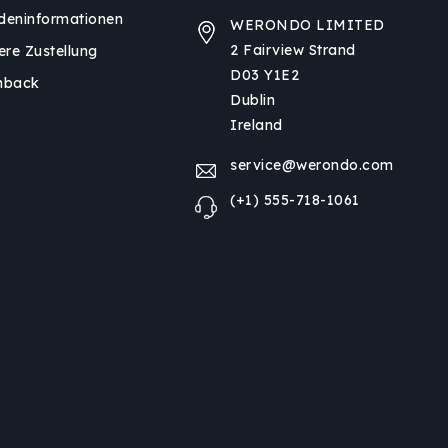
deninformationen
WERONDO LIMITED
2 Fairview Strand
ere Zustellung
D03 Y1E2
hback
Dublin
Ireland
service@werondo.com
(+1) 555-718-1061