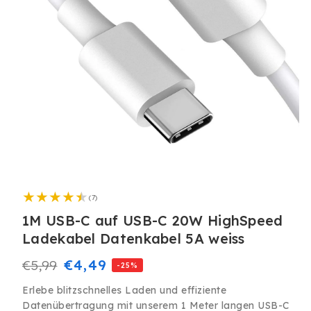
Medien
1
7
in
(7)
Bewertungen
Modal
insgesamt
1M USB-C auf USB-C 20W HighSpeed
öffnen
Ladekabel Datenkabel 5A weiss
Normaler
Verkaufspreis
€4,49
€5,99
-25%
Preis
Erlebe blitzschnelles Laden und effiziente
Datenübertragung mit unserem 1 Meter langen USB-C