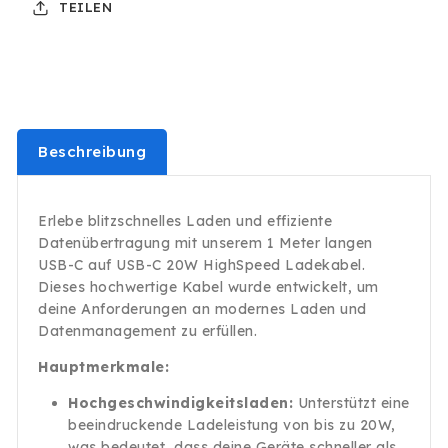
TEILEN
20W
20W
HighSpeed
HighSpeed
Ladekabel
Ladekabel
Datenkabel
Datenkabel
5A
5A
weiss
weiss
Beschreibung
Erlebe blitzschnelles Laden und effiziente
Datenübertragung mit unserem 1 Meter langen
USB-C auf USB-C 20W HighSpeed Ladekabel.
Dieses hochwertige Kabel wurde entwickelt, um
deine Anforderungen an modernes Laden und
Datenmanagement zu erfüllen.
Hauptmerkmale:
Hochgeschwindigkeitsladen:
Unterstützt eine
beeindruckende Ladeleistung von bis zu 20W,
was bedeutet, dass deine Geräte schneller als