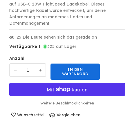
auf USB-C 20W HighSpeed Ladekabel. Dieses
hochwertige Kabel wurde entwickelt, um deine
Anforderungen an modernes Laden und
Datenmanagement...
25
Die Leute sehen sich das gerade an
Verfügbarkeit
:
325 auf Lager
Anzahl
IN DEN
Verringere
Erhöhe
WARENKORB
die
die
Menge
Menge
für
für
1M
1M
USB-
USB-
Weitere Bezahlmöglichkeiten
C
C
auf
Wunschzettel
auf
Vergleichen
USB-
USB-
C
C