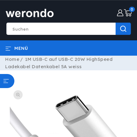
DIREKT
0
ZUM
0
INHALT
Artike
Suchen
MENÜ
Home
1M USB-C auf USB-C 20W HighSpeed
Ladekabel Datenkabel 5A weiss
ODUKTINFORMATIONEN
RINGEN