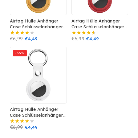
Airtag Hülle Anhänger
Airtag Hülle Anhänger
Case Schlüsselanhänger
Case Schlüsselanhänger
Leder Optik Cover Gelb
Leder Optik Cover Rot
Prix
€6,99
Prix
€4,49
Prix
€6,99
Prix
€4,49
habituel
promotionnel
habituel
promotionnel
-35%
Airtag Hülle Anhänger
Case Schlüsselanhänger
Leder Optik Cover Weiss
Prix
€6,99
Prix
€4,49
habituel
promotionnel