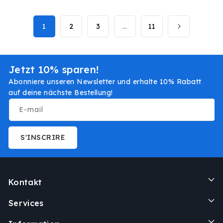
1
2
3
…
11
Jetzt 10% sparen!
Abonniere unseren Newsletter und erhalte 10% Rabatt
auf deine nächste Bestellung!
E-mail
S'INSCRIRE
Kontakt
Services