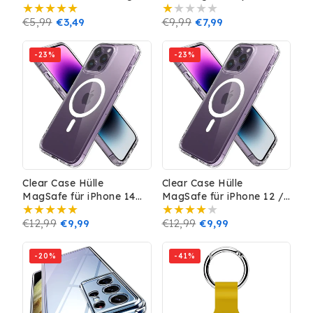
TPU Silikon Case Cover
Ultra Silikon Transparent
GPS Tracker Dunkelgrün
Prix
€5,99
Prix
€3,49
Case Tasche
Prix
€9,99
Prix
€7,99
habituel
promotionnel
habituel
promotionnel
-23%
-23%
Clear Case Hülle
Clear Case Hülle
MagSafe für iPhone 14
MagSafe für iPhone 12 /
Pro Schutz Handy
12 Pro Schutz Handy
Magnet
Prix
€12,99
Prix
€9,99
Magnet
Prix
€12,99
Prix
€9,99
habituel
promotionnel
habituel
promotionnel
-20%
-41%