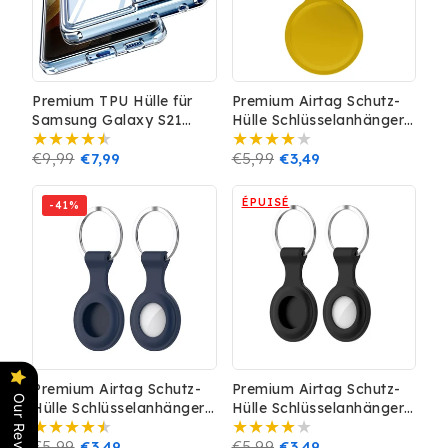
Premium TPU Hülle für
Premium Airtag Schutz-
Samsung Galaxy S21
Hülle Schlüsselanhänger
Ultra Silikon Transparent
TPU Silikon Case Cover
Case Tasche
Prix
€9,99
Prix
€7,99
GPS Tracker Gelb
Prix
€5,99
Prix
€3,49
habituel
promotionnel
habituel
promotionnel
ÉPUISÉ
-41%
Premium Airtag Schutz-
Premium Airtag Schutz-
Our Reviews
Hülle Schlüsselanhänger
Hülle Schlüsselanhänger
TPU Silikon Case Cover
TPU Silikon Case Cover
GPS Tracker Navy
Prix
€5,99
Prix
€3,49
GPS Tracker Schwarz
Prix
€5,99
Prix
€3,49