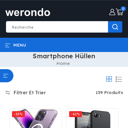
ET PASSER
AU
0 artic
0
CONTENU
Recherche
MENU
Smartphone Hüllen
Home
Filtrer Et Trier
159 Produits
-23%
-61%