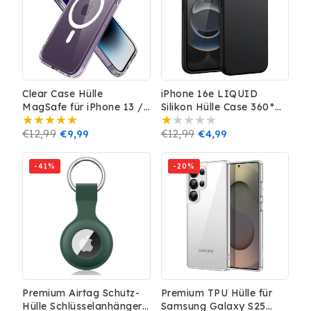
Clear Case Hülle
iPhone 16e LIQUID
MagSafe für iPhone 13 /
Silikon Hülle Case 360°
14 Schutz Handy Magnet
Schutz Bumper MagSafe
Prix
€12,99
Prix
€9,99
TPU Kamera Schutz
Prix
€12,99
Prix
€4,99
Schwarz
habituel
promotionnel
habituel
promotionnel
-41%
-20%
Premium Airtag Schutz-
Premium TPU Hülle für
Hülle Schlüsselanhänger
Samsung Galaxy S25