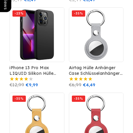
habituel
promotionnel
habituel
promotionnel
-23%
-35%
iPhone 13 Pro Max
Airtag Hülle Anhänger
LIQUID Silikon Hülle
Case Schlüsselanhänger
Case 360° Schutz
Leder Optik Cover Grau
Bumper MagSafe
Prix
€12,99
Prix
€9,99
Prix
€6,99
Prix
€4,49
Schwarz
habituel
promotionnel
habituel
promotionnel
-35%
-35%