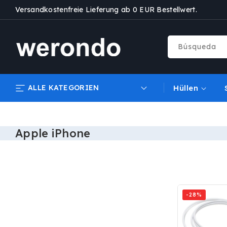
IR
Versandkostenfreie Lieferung ab 0 EUR Bestellwert.
DIRECTAMENTE
AL CONTENIDO
Búsqueda
ALLE KATEGORIEN
Hüllen
Apple iPhone
-28%