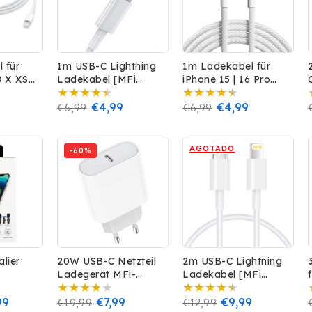
 für
1m USB-C Lightning
1m Ladekabel für
8 X XS
Ladekabel [MFi
iPhone 15 | 16 Pro
4 Plus
Zertifiziert] für iPhone
Max USB-C Nylon
n 8-Pin
iPad AirPods
Datenkabel MacBook
o
Precio
Precio
€4,99
Precio
Precio
€4,99
€6,99
€6,99
Typ-C 60W
habitual
de
habitual
de
a
oferta
oferta
AGOTADO
-60%
lier
20W USB-C Netzteil
2m USB-C Lightning
Ladegerät MFi-
Ladekabel [MFi
lug &
Zertifiziert für iPhone
Zertifiziert] für iPhone
USB-C
14 13 12 11 Pro Max
iPad AirPods
io
99
Precio
Precio
€7,99
Precio
Precio
€9,99
€19,99
€12,99