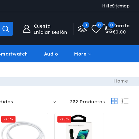
Hilfe
Sitemap
0
0
0
0
Carrito
Cuenta
artículos
€0,00
Iniciar sesión
Smartwatch
Audio
More
Deal Des Tages
Home
232 Productos
-30%
-25%