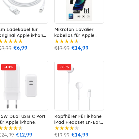
2m Ladekabel für
Mikrofon Lavalier
Original Apple iPhone
kabellos für Apple
5 6 7 8 X XS XR 11 12
iPhone 11 12 13 14 Pro
13 14 Plus Pro Max
Max Plus Plug & Play
Precio
Precio
€6,99
Precio
Precio
€14,99
€9,99
€19,99
habitual
de
habitual
de
oferta
oferta
-48%
-25%
35W Dual USB‑C Port
Kopfhörer Für iPhone
für Apple iPhone
iPad Headset In-Ear
MacBook Power
Mikrofon X 11 12 13 14
Adapter Ladegerät
Pro Max
Precio
Precio
€12,99
Precio
Precio
€14,99
€24,99
€19,99