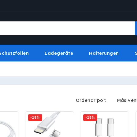
Schutzfolien
Ladegeräte
Halterungen
Ordenar por:
-28%
-28%