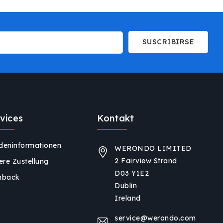
SUSCRIBIRSE
vices
Kontakt
deninformationen
WERONDO LIMITED
2 Fairview Strand
ere Zustellung
D03 Y1E2
hback
Dublin
Ireland
service@werondo.com