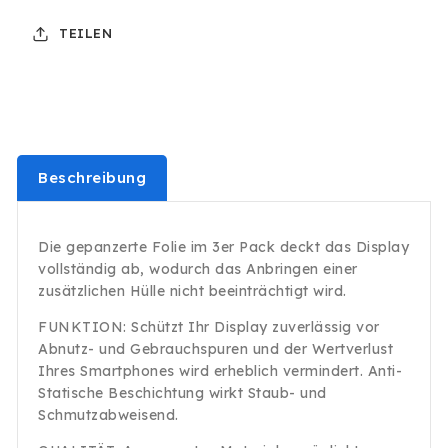
iPhone
iPhone
TEILEN
12
12
/
/
12
12
Pro
Pro
Panzerfolie
Panzerfolie
Display
Display
Schutz
Schutz
Beschreibung
9H
9H
Die gepanzerte Folie im 3er Pack deckt das Display
vollständig ab, wodurch das Anbringen einer
zusätzlichen Hülle nicht beeinträchtigt wird.
FUNKTION: Schützt Ihr Display zuverlässig vor
Abnutz- und Gebrauchspuren und der Wertverlust
Ihres Smartphones wird erheblich vermindert. Anti-
Statische Beschichtung wirkt Staub- und
Schmutzabweisend.