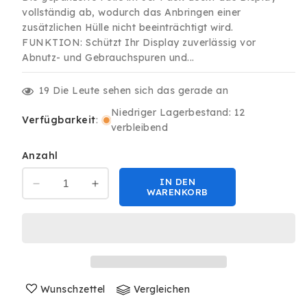
vollständig ab, wodurch das Anbringen einer
zusätzlichen Hülle nicht beeinträchtigt wird.
FUNKTION: Schützt Ihr Display zuverlässig vor
Abnutz- und Gebrauchspuren und...
19
Die Leute sehen sich das gerade an
Niedriger Lagerbestand: 12
Verfügbarkeit
:
verbleibend
Anzahl
IN DEN
Verringere
Erhöhe
WARENKORB
die
die
Menge
Menge
für
für
3x
3x
Premium
Premium
Echtglas
Echtglas
für
Wunschzettel
für
Vergleichen
Apple
Apple