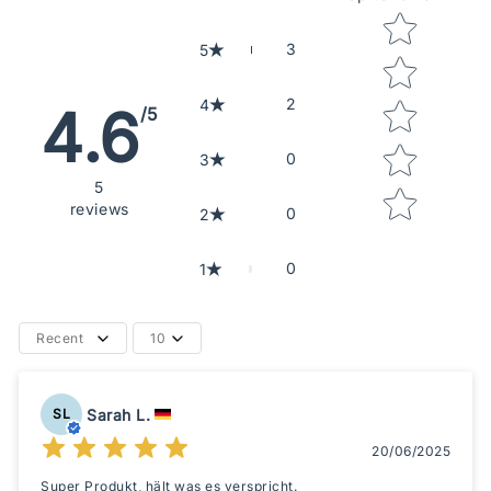
Star rating
3
5
2
4
4.6
/5
0
3
5
reviews
0
2
0
1
Recent
10
Sarah L.
SL
20/06/2025
Super Produkt, hält was es verspricht.