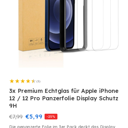
Medien
1
5
in
(5)
Bewertungen
Modal
insgesamt
3x Premium Echtglas für Apple iPhone
öffnen
12 / 12 Pro Panzerfolie Display Schutz
9H
Normaler
Verkaufspreis
€5,99
€7,99
-25%
Preis
Die gepanzerte Folie im 3er Pack deckt das Display