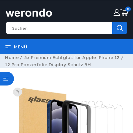
DIREKT
0
ZUM
0
INHALT
Artike
Suchen
MENÜ
Home
3x Premium Echtglas für Apple iPhone 12 /
12 Pro Panzerfolie Display Schutz 9H
ODUKTINFORMATIONEN
RINGEN