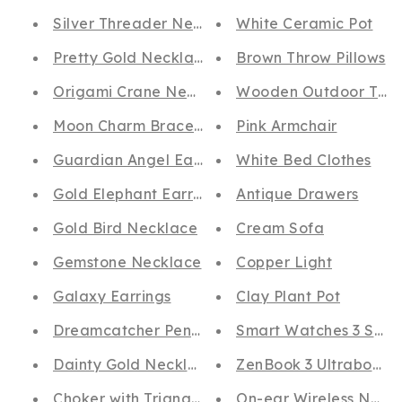
Silver Threader Necklace
White Ceramic Pot
Pretty Gold Necklace
Brown Throw Pillows
Origami Crane Necklace
Wooden Outdoor Tabl
Moon Charm Bracelet
Pink Armchair
Guardian Angel Earrings
White Bed Clothes
Gold Elephant Earrings
Antique Drawers
Gold Bird Necklace
Cream Sofa
Gemstone Necklace
Copper Light
Galaxy Earrings
Clay Plant Pot
Dreamcatcher Pendant Necklace
Smart Watches 3 SWR
Dainty Gold Necklace
ZenBook 3 Ultrabook
Choker with Triangle
On-ear Wireless NXTG