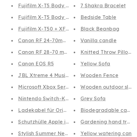
Fujifilm X-T5 Body Silver
7 Shakra Bracelet
Fujifilm X-T5 Body schwarz
Bedside Table
Fujifilm X-T50 + XF16-50mm f/2.8-4.8 R LM WR
Black Beanbag
Canon RF 24-70mm F2.8L IS USM
Vanilla candle
Canon RF 28-70 mm F/2 L USM
Knitted Throw Pillows
Canon EOS R5
Yellow Sofa
JBL Xtreme 4 Musikbox in Schwarz – Tragbare
Wooden Fence
Microsoft Xbox Series X
Wooden outdoor slats
Nintendo Switch-Konsole (OLED-Modell) Neon
Grey Sofa
Ladekabel für Original Apple iPhone 5 6 7 8 X X
Biodegradable cardb
Schutzhülle Apple iPhone 11 Pro Max Silikon T
Gardening hand trowe
Stylish Summer Necklace
Yellow watering can