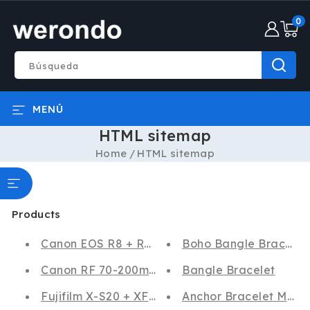
IR
0
DIRECTAMENTE
0
AL CONTENIDO
artícul
Búsqueda
MENÚ
HTML sitemap
Home
HTML sitemap
Products
Canon EOS R8 + RF 24-50mm F4.5-6.3 IS STM
Boho Bangle Bracelet
Canon RF 70-200mm f/4 L IS USM
Bangle Bracelet
Fujifilm X-S20 + XF 18-55mm f/2,8-4 R LM OIS
Anchor Bracelet Mens