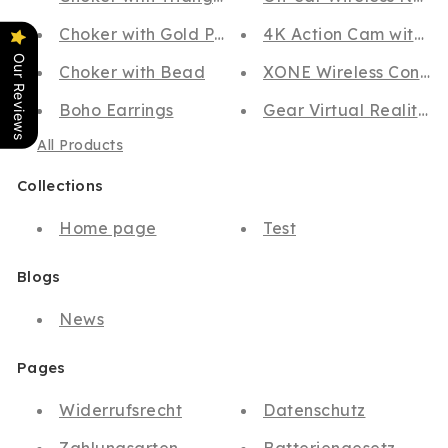
Choker with Gold Pendant
4K Action Cam with Wi
Our Reviews
Choker with Bead
XONE Wireless Control
Boho Earrings
Gear Virtual Reality 3
All Products
Collections
Home page
Test
Blogs
News
Pages
Widerrufsrecht
Datenschutz